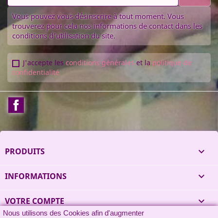
Vous pouvez vous désinscrire à tout moment. Vous
trouverez pour cela nos informations de contact dans les
conditions d'utilisation du site.
J'accepte les
conditions générales
et la
politique de
confidentialité
Facebook
PRODUITS

INFORMATIONS

VOTRE COMPTE

Nous utilisons des Cookies afin d'augmenter