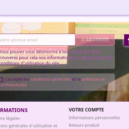
Vous pouvez vous désinscrire à tout moment. Vous
trouverez pour cela nos informations de contact dans les
conditions d'utilisation du site.
J'accepte les
conditions générales
et la
politique de
confidentialité
ORMATIONS
VOTRE COMPTE
Informations personnelles
ns légales
Retours produit
ions générales d'utilisation et