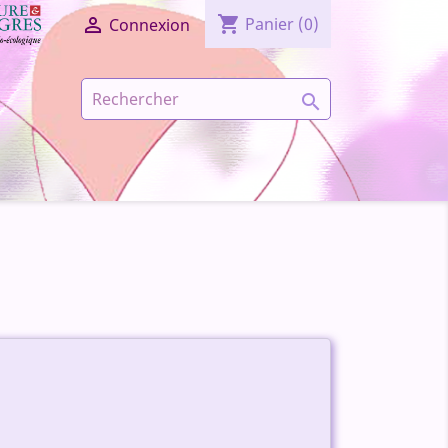
shopping_cart

Panier
(0)
Connexion
