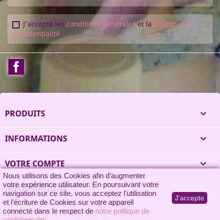
J'accepte les
conditions générales
et la
politique de
confidentialité
Facebook
PRODUITS

INFORMATIONS

VOTRE COMPTE

Nous utilisons des Cookies afin d'augmenter
votre expérience utilisateur. En poursuivant votre
INFORMATIONS
navigation sur ce site, vous acceptez l'utilisation
J'accepte
et l'écriture de Cookies sur votre appareil
© 2026 - Savonnerie Pensée Sauvage
connecté dans le respect de
notre politique de
Designed by LM
-
Powered by PrestaShop™
confidentialité